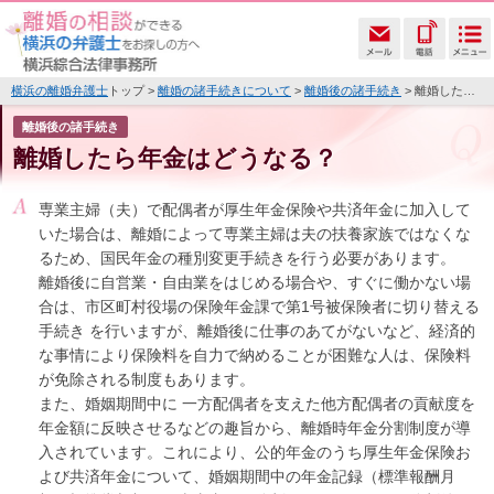
横浜の離婚弁護士
トップ >
離婚の諸手続きについて
>
離婚後の諸手続き
> 離婚したら年金はどうなる？
離婚後の諸手続き
離婚したら年金はどうなる？
専業主婦（夫）で配偶者が厚生年金保険や共済年金に加入して
いた場合は、離婚によって専業主婦は夫の扶養家族ではなくな
るため、国民年金の種別変更手続きを行う必要があります。
離婚後に自営業・自由業をはじめる場合や、すぐに働かない場
合は、市区町村役場の保険年金課で第1号被保険者に切り替える
手続き を行いますが、離婚後に仕事のあてがないなど、経済的
な事情により保険料を自力で納めることが困難な人は、保険料
が免除される制度もあります。
また、婚姻期間中に 一方配偶者を支えた他方配偶者の貢献度を
年金額に反映させるなどの趣旨から、離婚時年金分割制度が導
入されています。これにより、公的年金のうち厚生年金保険お
よび共済年金について、婚姻期間中の年金記録（標準報酬月