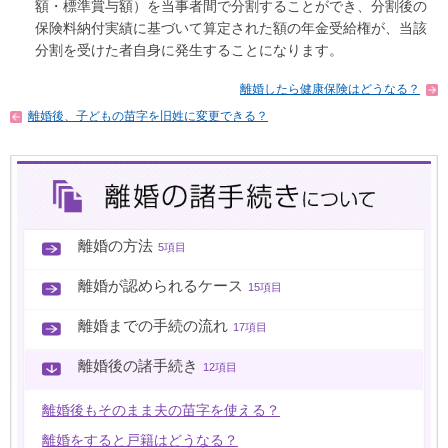
額・標準賞与額）を当事者間で分割することができ、分割後の
保険料納付実績に基づいて算定された額の年金受給権が、当該
分割を受けた者自身に発生することになります。
離婚したら健康保険はどうなる？
離婚後、子どもの苗字を旧姓に変更できる？
離婚の方法
5項目
離婚が認められるケース
15項目
離婚までの手続の流れ
17項目
離婚後の諸手続き
12項目
離婚後もそのまま夫の苗字を使える？
離婚をすると戸籍はどうなる？