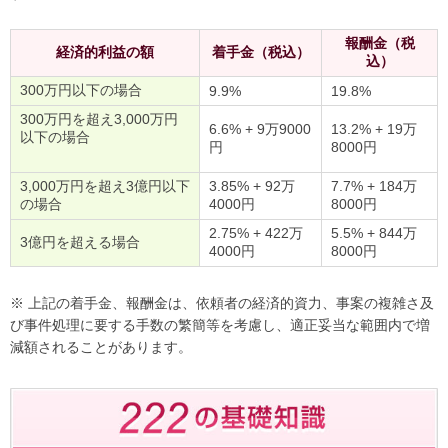
報酬金（税
経済的利益の額
着手金（税込）
込）
300万円以下の場合
9.9%
19.8%
300万円を超え3,000万円
6.6% + 9万9000
13.2% + 19万
以下の場合
円
8000円
3,000万円を超え3億円以下
3.85% + 92万
7.7% + 184万
の場合
4000円
8000円
2.75% + 422万
5.5% + 844万
3億円を超える場合
4000円
8000円
※ 上記の着手金、報酬金は、依頼者の経済的資力、事案の複雑さ及
び事件処理に要する手数の繁簡等を考慮し、適正妥当な範囲内で増
減額されることがあります。