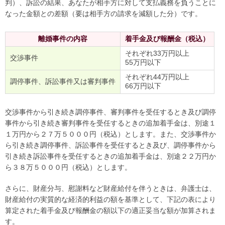
判）、訴訟の結果、あなたが相手方に対して支払義務を負うことに
なった金額との差額（要は相手方の請求を減額した分）です。
離婚事件の内容
着手金及び報酬金（税込）
それぞれ33万円以上
交渉事件
55万円以下
それぞれ44万円以上
調停事件、訴訟事件又は審判事件
66万円以下
交渉事件から引き続き調停事件、審判事件を受任するとき及び調停
事件から引き続き審判事件を受任するときの追加着手金は、別途１
１万円から２７万５０００円（税込）とします。また、交渉事件か
ら引き続き調停事件、訴訟事件を受任するとき及び、調停事件から
引き続き訴訟事件を受任するときの追加着手金は、別途２２万円か
ら３８万５０００円（税込）とします。
さらに、財産分与、慰謝料など財産給付を伴うときは、弁護士は、
財産給付の実質的な経済的利益の額を基準として、下記の表により
算定された着手金及び報酬金の額以下の適正妥当な額が加算されま
す。