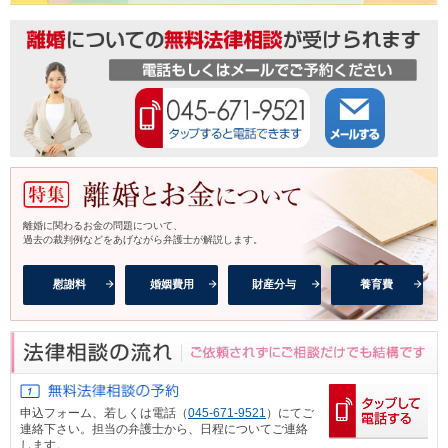
離婚に関わるお金の問題について、
過去の裁判例などをあげながら弁護士が解説します。
慰謝料
婚姻費用
財産分与
養育費
申込フォーム、
若しくは電話（
045-671-9521
）にてご
連絡下さい。担当の弁護士から、日程についてご連絡
します。