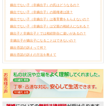
嫡出でない子（非嫡出子）の氏はどうなるの？
嫡出でない子（非嫡出子）の親権者は誰？
嫡出でない子（非嫡出子）は養育費をもらえないの？
嫡出でない子（非嫡出子）は父親の相続人になれる？
嫡出子と非嫡出子とでは相続割合に違いがあるの？
非嫡出子が嫡出子になることはできないの？
嫡出否認の訴えって何？
嫡出否認の訴えの方法を教えて