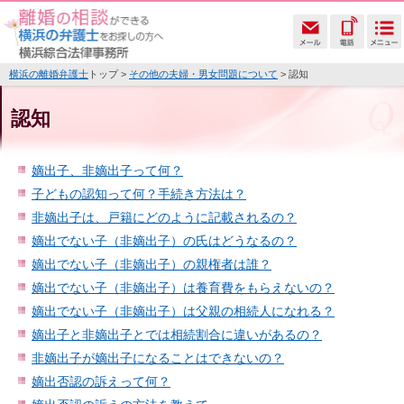
横浜の離婚弁護士
トップ >
その他の夫婦・男女問題について
> 認知
認知
嫡出子、非嫡出子って何？
子どもの認知って何？手続き方法は？
非嫡出子は、戸籍にどのように記載されるの？
嫡出でない子（非嫡出子）の氏はどうなるの？
嫡出でない子（非嫡出子）の親権者は誰？
嫡出でない子（非嫡出子）は養育費をもらえないの？
嫡出でない子（非嫡出子）は父親の相続人になれる？
嫡出子と非嫡出子とでは相続割合に違いがあるの？
非嫡出子が嫡出子になることはできないの？
嫡出否認の訴えって何？