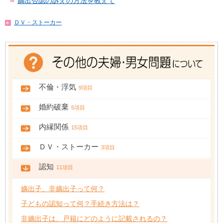
嫡出否認の訴えの方法を教えて
ＤＶ・ストーカー
不倫・浮気
9項目
婚約破棄
5項目
内縁関係
15項目
ＤＶ・ストーカー
3項目
認知
11項目
嫡出子、非嫡出子って何？
子どもの認知って何？手続き方法は？
非嫡出子は、戸籍にどのように記載されるの？