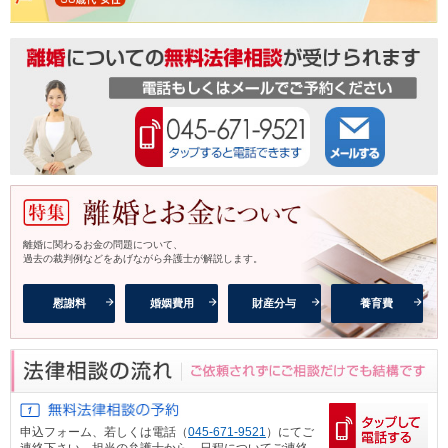
離婚に関わるお金の問題について、
過去の裁判例などをあげながら弁護士が解説します。
慰謝料
婚姻費用
財産分与
養育費
申込フォーム、
若しくは電話（
045-671-9521
）にてご
連絡下さい。担当の弁護士から、日程についてご連絡