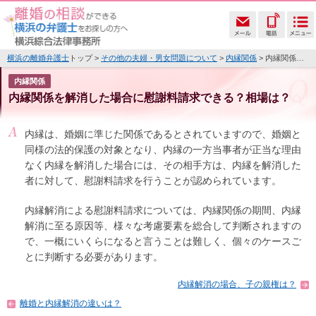
横浜の離婚弁護士
トップ >
その他の夫婦・男女問題について
>
内縁関係
> 内縁関係を解消した場合に慰謝料請求できる？相場は？
内縁関係
内縁関係を解消した場合に慰謝料請求できる？相場は？
内縁は、婚姻に準じた関係であるとされていますので、婚姻と
同様の法的保護の対象となり、内縁の一方当事者が正当な理由
なく内縁を解消した場合には、その相手方は、内縁を解消した
者に対して、慰謝料請求を行うことが認められています。
内縁解消による慰謝料請求については、内縁関係の期間、内縁
解消に至る原因等、様々な考慮要素を総合して判断されますの
で、一概にいくらになると言うことは難しく、個々のケースご
とに判断する必要があります。
内縁解消の場合、子の親権は？
離婚と内縁解消の違いは？