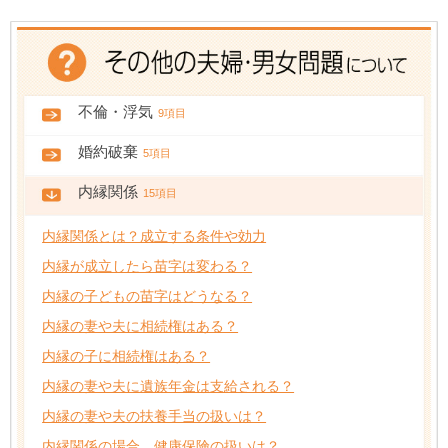
不倫・浮気
9項目
婚約破棄
5項目
内縁関係
15項目
内縁関係とは？成立する条件や効力
内縁が成立したら苗字は変わる？
内縁の子どもの苗字はどうなる？
内縁の妻や夫に相続権はある？
内縁の子に相続権はある？
内縁の妻や夫に遺族年金は支給される？
内縁の妻や夫の扶養手当の扱いは？
内縁関係の場合、健康保険の扱いは？