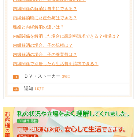
内縁関係の解消は自由にできる？
内縁解消時に財産分与はできる？
離婚と内縁解消の違いは？
内縁関係を解消した場合に慰謝料請求できる？相場は？
内縁解消の場合、子の親権は？
内縁解消の場合、子の養育費は？
内縁関係で別居したら生活費を請求できる？
ＤＶ・ストーカー
3項目
認知
11項目