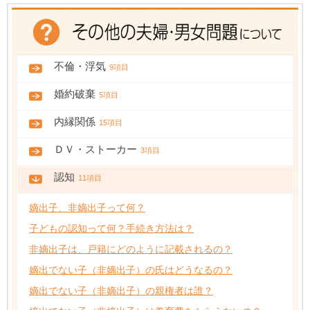
不倫・浮気
9項目
婚約破棄
5項目
内縁関係
15項目
ＤＶ・ストーカー
3項目
認知
11項目
嫡出子、非嫡出子って何？
子どもの認知って何？手続き方法は？
非嫡出子は、戸籍にどのように記載されるの？
嫡出でない子（非嫡出子）の氏はどうなるの？
嫡出でない子（非嫡出子）の親権者は誰？