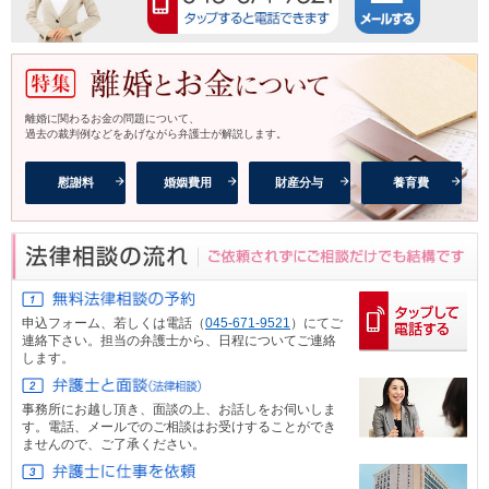
離婚に関わるお金の問題について、
過去の裁判例などをあげながら弁護士が解説します。
慰謝料
婚姻費用
財産分与
養育費
申込フォーム、
若しくは電話（
045-671-9521
）にてご
連絡下さい。担当の弁護士から、日程についてご連絡
します。
事務所にお越し頂き、面談の上、お話しをお伺いしま
す。電話、メール
でのご相談はお受けすることができ
ませんので、ご了承ください。