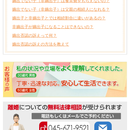
嫡出でない子（非嫡出子）は養育費をもらえないの？
嫡出でない子（非嫡出子）は父親の相続人になれる？
嫡出子と非嫡出子とでは相続割合に違いがあるの？
非嫡出子が嫡出子になることはできないの？
嫡出否認の訴えって何？
嫡出否認の訴えの方法を教えて