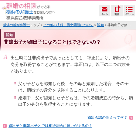
横浜の離婚弁護士
トップ >
その他の夫婦・男女問題について
>
認知
> 非嫡出子が嫡出子になることはできないの？
認知
非嫡出子が嫡出子になることはできないの？
出生時には非嫡出子であったとしても、準正により、嫡出子の
身分を取得することができます。準正には、以下の二つの方法
があります。
父が子どもを認知した後、その母と婚姻した場合、その子
は、嫡出子の身分を取得することになります。
婚姻中、父が認知した子どもは、その婚姻成立の時から、嫡
出子の身分を取得することになります。
嫡出否認の訴えって何？
嫡出子と非嫡出子とでは相続割合に違いがあるの？