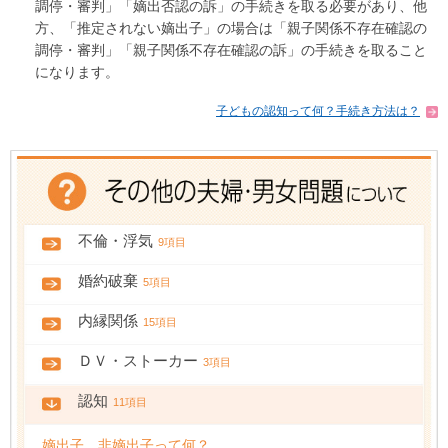
調停・審判」「嫡出否認の訴」の手続きを取る必要があり、他
方、「推定されない嫡出子」の場合は「親子関係不存在確認の
調停・審判」「親子関係不存在確認の訴」の手続きを取ること
になります。
子どもの認知って何？手続き方法は？
不倫・浮気
9項目
婚約破棄
5項目
内縁関係
15項目
ＤＶ・ストーカー
3項目
認知
11項目
嫡出子、非嫡出子って何？