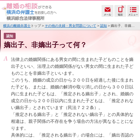
横浜の離婚弁護士
トップ >
その他の夫婦・男女問題について
>
認知
> 嫡出子、非嫡出子って何？
認知
嫡出子、非嫡出子って何？
法律上の婚姻関係にある男女の間に生まれた子どものことを嫡
出子といい、法理上の婚姻関係がない男女の間に生まれた子ど
ものことを非嫡出子といいます。
このうち、婚姻の成立の日から２００日を経過した後に生まれ
た子ども、または、婚姻の解消や取り消しの日から３００日以
内に生まれた子どもは、「推定される嫡出子」とされ、婚姻の
成立の日から２００日以内に生まれた子どもは、「推定されな
い嫡出子」とされています（民法７２２条）。
「推定される嫡出子」と「推定されない嫡出子」との具体的な
相違は、親子関係の不存在を争う場合の方法が異なることにな
ります。
具体的には、「推定される嫡出子」の場合には、「嫡出否認の