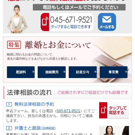
離婚に関わるお金の問題について、
過去の裁判例などをあげながら弁護士が解説します。
慰謝料
婚姻費用
財産分与
養育費
申込フォーム、
若しくは電話（
045-671-9521
）にてご
連絡下さい。担当の弁護士から、日程についてご連絡
します。
事務所にお越し頂き、面談の上、お話しをお伺いしま