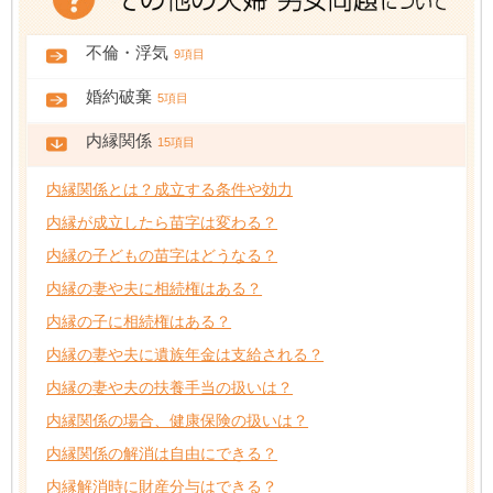
不倫・浮気
9項目
婚約破棄
5項目
内縁関係
15項目
内縁関係とは？成立する条件や効力
内縁が成立したら苗字は変わる？
内縁の子どもの苗字はどうなる？
内縁の妻や夫に相続権はある？
内縁の子に相続権はある？
内縁の妻や夫に遺族年金は支給される？
内縁の妻や夫の扶養手当の扱いは？
内縁関係の場合、健康保険の扱いは？
内縁関係の解消は自由にできる？
内縁解消時に財産分与はできる？