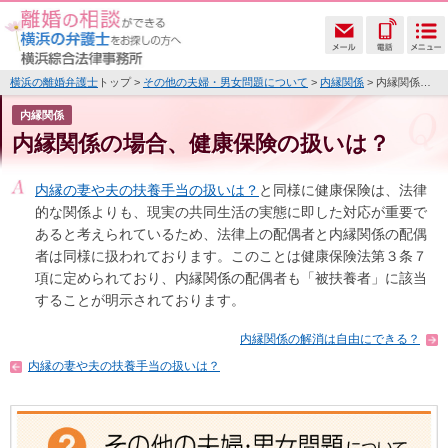
横浜の離婚弁護士
トップ >
その他の夫婦・男女問題について
>
内縁関係
> 内縁関係の場合、健康保険の扱いは？
内縁関係
内縁関係の場合、健康保険の扱いは？
内縁の妻や夫の扶養手当の扱いは？
と同様に健康保険は、法律
的な関係よりも、現実の共同生活の実態に即した対応が重要で
あると考えられているため、法律上の配偶者と内縁関係の配偶
者は同様に扱われております。このことは健康保険法第３条７
項に定められており、内縁関係の配偶者も「被扶養者」に該当
することが明示されております。
内縁関係の解消は自由にできる？
内縁の妻や夫の扶養手当の扱いは？