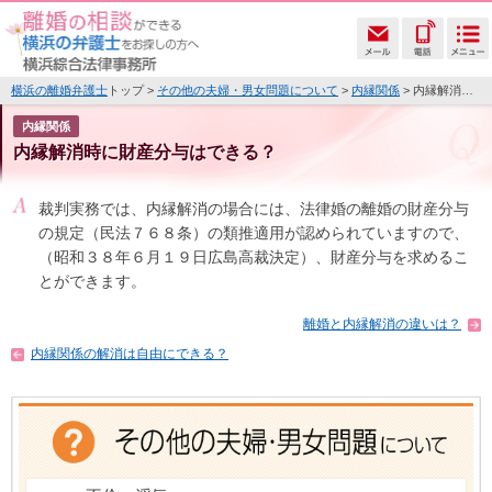
横浜の離婚弁護士
トップ >
その他の夫婦・男女問題について
>
内縁関係
> 内縁解消時に財産分与はできる？
内縁関係
内縁解消時に財産分与はできる？
裁判実務では、内縁解消の場合には、法律婚の離婚の財産分与
の規定（民法７６８条）の類推適用が認められていますので、
（昭和３８年６月１９日広島高裁決定）、財産分与を求めるこ
とができます。
離婚と内縁解消の違いは？
内縁関係の解消は自由にできる？