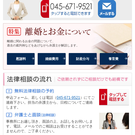
離婚に関わるお金の問題について、
過去の裁判例などをあげながら弁護士が解説します。
慰謝料
婚姻費用
財産分与
養育費
申込フォーム、
若しくは電話（
045-671-9521
）にてご
連絡下さい。担当の弁護士から、日程についてご連絡
します。
事務所にお越し頂き、面談の上、お話しをお伺いしま
す。電話、メール
でのご相談はお受けすることができ
ませんので、ご了承ください。