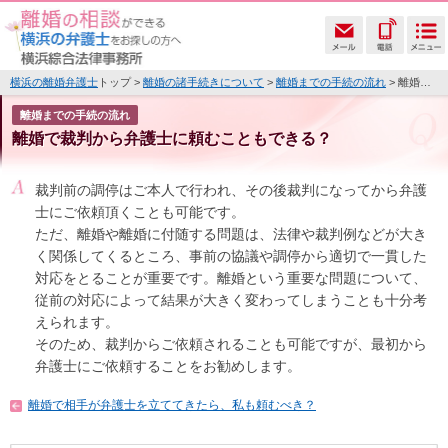
横浜の離婚弁護士
トップ >
離婚の諸手続きについて
>
離婚までの手続の流れ
> 離婚で裁判から弁護士に頼むこともできる？
離婚までの手続の流れ
離婚で裁判から弁護士に頼むこともできる？
裁判前の調停はご本人で行われ、その後裁判になってから弁護
士にご依頼頂くことも可能です。
ただ、離婚や離婚に付随する問題は、法律や裁判例などが大き
く関係してくるところ、事前の協議や調停から適切で一貫した
対応をとることが重要です。離婚という重要な問題について、
従前の対応によって結果が大きく変わってしまうことも十分考
えられます。
そのため、裁判からご依頼されることも可能ですが、最初から
弁護士にご依頼することをお勧めします。
離婚で相手が弁護士を立ててきたら、私も頼むべき？