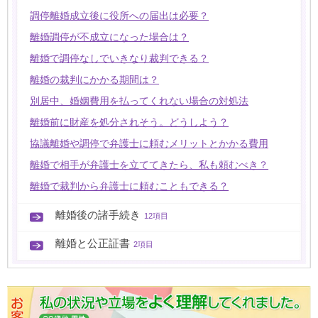
調停離婚成立後に役所への届出は必要？
離婚調停が不成立になった場合は？
離婚で調停なしでいきなり裁判できる？
離婚の裁判にかかる期間は？
別居中、婚姻費用を払ってくれない場合の対処法
離婚前に財産を処分されそう。どうしよう？
協議離婚や調停で弁護士に頼むメリットとかかる費用
離婚で相手が弁護士を立ててきたら、私も頼むべき？
離婚で裁判から弁護士に頼むこともできる？
離婚後の諸手続き
12項目
離婚と公正証書
2項目