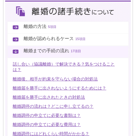
離婚の方法
5項目
離婚が認められるケース
15項目
離婚までの手続の流れ
17項目
話し合い（協議離婚）で解決できる？気をつけること
は？
離婚後、相手が約束を守らない場合の対処法
離婚届を勝手に出されないようにするためには？
離婚届を勝手に出されたときの対処法
離婚調停の流れは？どこに申し立てるの？
離婚調停の申立てに必要な書類は？
離婚調停の申立てに必要な費用は？
離婚調停にはどれくらい時間がかかる？