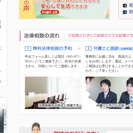
所
頂
ご
申込フォーム
若しくは電話（045-671-
事務所にお越し頂き、面談の上
9521）にてご連絡下さい。担当の弁護
しをお伺いします。電話、メー
士から、日程についてご連絡します。
ご相談はお受けすることができ
。
ので、ご了承ください。
る