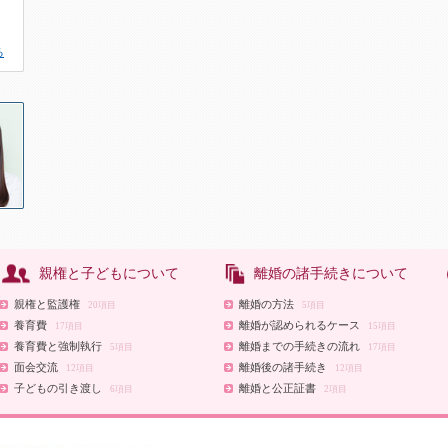
る
親権と子どもについて
離婚の諸手続きについて
親権と監護権
離婚の方法
20項目
5項目
養育費
離婚が認められるケース
17項目
15項目
養育費と強制執行
離婚までの手続きの流れ
5項目
17項目
面会交流
離婚後の諸手続き
12項目
12項目
子どもの引き渡し
離婚と公正証書
6項目
2項目