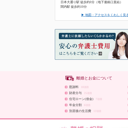
日本大通り駅 徒歩約0分（地下連絡口直結）
関内駅 徒歩約10分
▶ 地図・アクセスをくわしく見
離婚とお金について
慰謝料
18項目
財産分与
25項目
住宅ローン(借金)
7項目
年金分割
6項目
別居後の生活費
12項目