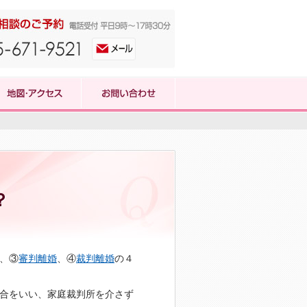
？
、③
審判離婚
、④
裁判離婚
の４
合をいい、家庭裁判所を介さず