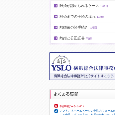
離婚が認められるケース
15項目
離婚までの手続の流れ
17項目
離婚後の諸手続き
12項目
離婚と公正証書
2項目
相談料はかかるの？
いいえ、本ホームページの申込みフォーム
らお申込み頂いた方は、初回は無料です（