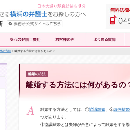
0
日本大通り駅直結徒歩
分
婚の方法
> 離婚する方法には何があるの？
離婚の方法
離婚する方法には何があるの
離婚する方法としては、①
協議離婚
、②
調停離婚
つがあります。
①協議離婚とは夫婦が合意によって離婚をする場