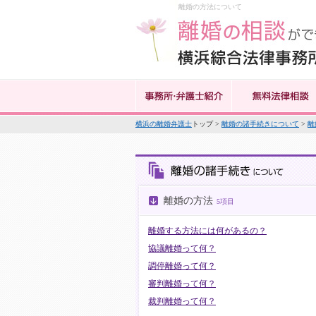
離婚の方法について
横浜の離婚弁護士
トップ >
離婚の諸手続きについて
>
離
離婚の方法
5項目
離婚する方法には何があるの？
協議離婚って何？
調停離婚って何？
審判離婚って何？
裁判離婚って何？