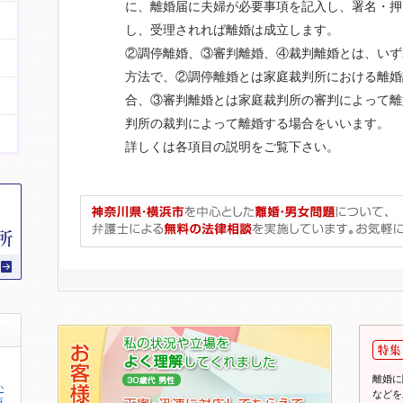
に、離婚届に夫婦が必要事項を記入し、署名・押
し、受理されれば離婚は成立します。
②調停離婚、③審判離婚、④裁判離婚とは、いず
方法で、②調停離婚とは家庭裁判所における離婚
合、③審判離婚とは家庭裁判所の審判によって離
判所の裁判によって離婚する場合をいいます。
詳しくは各項目の説明をご覧下さい。
離婚に
か
などを
原