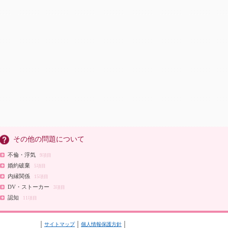
その他の問題について
不倫・浮気
9項目
婚約破棄
5項目
内縁関係
15項目
DV・ストーカー
3項目
認知
11項目
サイトマップ
個人情報保護方針