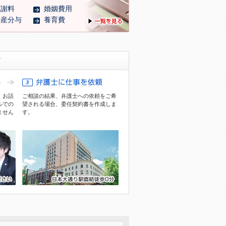
慰謝料
婚姻費用
財産分与
養育費
、お話
ご相談の結果、弁護士への依頼をご希
ル
での
望される場合、委任契約書を作成しま
ません
す。