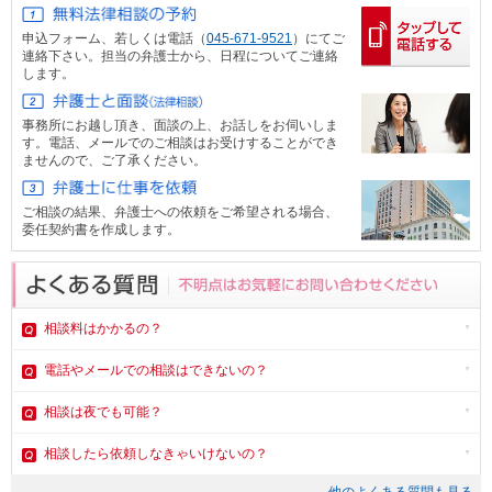
申込フォーム、
若しくは電話（
045-671-9521
）にてご
連絡下さい。担当の弁護士から、日程についてご連絡
します。
事務所にお越し頂き、面談の上、お話しをお伺いしま
す。電話、メール
でのご相談はお受けすることができ
ませんので、ご了承ください。
ご相談の結果、弁護士への依頼をご希望される場合、
委任契約書を作成します。
相談料はかかるの？
電話やメール
での相談はできないの？
相談は夜でも可能？
相談したら依頼しなきゃいけないの？