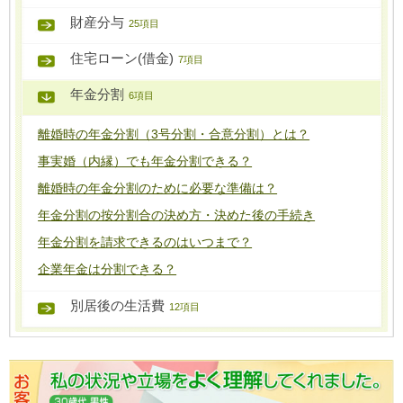
財産分与
25項目
住宅ローン(借金)
7項目
年金分割
6項目
離婚時の年金分割（3号分割・合意分割）とは？
事実婚（内縁）でも年金分割できる？
離婚時の年金分割のために必要な準備は？
年金分割の按分割合の決め方・決めた後の手続き
年金分割を請求できるのはいつまで？
企業年金は分割できる？
別居後の生活費
12項目