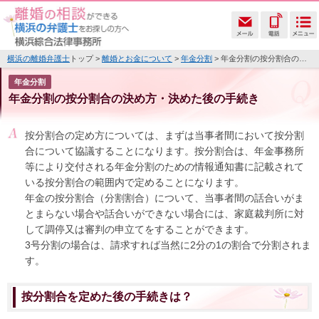
横浜の離婚弁護士
トップ >
離婚とお金について
>
年金分割
> 年金分割の按分割合の決め方・決めた後の手続き
年金分割
年金分割の按分割合の決め方・決めた後の手続き
按分割合の定め方については、まずは当事者間において按分割
合について協議することになります。按分割合は、年金事務所
等により交付される年金分割のための情報通知書に記載されて
いる按分割合の範囲内で定めることになります。
年金の按分割合（分割割合）について、当事者間の話合いがま
とまらない場合や話合いができない場合には、家庭裁判所に対
して調停又は審判の申立てをすることができます。
3号分割の場合は、請求すれば当然に2分の1の割合で分割されま
す。
按分割合を定めた後の手続きは？