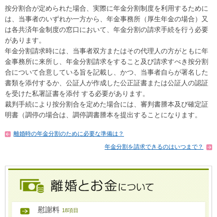
按分割合が定められた場合、実際に年金分割制度を利用するために
は、当事者のいずれか一方から、年金事務所（厚生年金の場合）又
は各共済年金制度の窓口において、年金分割の請求手続を行う必要
があります。
年金分割請求時には、当事者双方またはその代理人の方がともに年
金事務所に来所し、年金分割請求をすること及び請求すべき按分割
合について合意している旨を記載し、かつ、当事者自らが署名した
書類を添付するか、公証人が作成した公正証書または公証人の認証
を受けた私署証書を添付 する必要があります。
裁判手続により按分割合を定めた場合には、審判書謄本及び確定証
明書（調停の場合は、調停調書謄本を提出することになります。
離婚時の年金分割のために必要な準備は？
年金分割を請求できるのはいつまで？
慰謝料
18項目