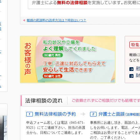
原
離婚の慰謝料の請求方法は？時効はいつ？
所
頂
ご
離婚に
などを
。
る
申込フォーム
若しくは電話（045-671-
事務所にお越し頂き、面談の上
9521）にてご連絡下さい。担当の弁護
しをお伺いします。電話、メー
士から、日程についてご連絡します。
ご相談はお受けすることができ
ので、ご了承ください。