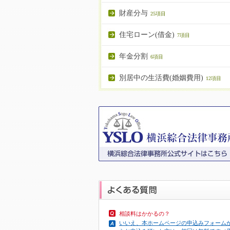
財産分与
25項目
住宅ローン(借金)
7項目
年金分割
6項目
別居中の生活費(婚姻費用)
12項目
相談料はかかるの？
いいえ、本ホームページの申込みフォーム