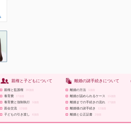
る
親権と子どもについて
離婚の諸手続きについて
親権と監護権
離婚の方法
20項目
5項目
養育費
離婚が認められるケース
17項目
15項目
養育費と強制執行
離婚までの手続きの流れ
5項目
17項目
面会交流
離婚後の諸手続き
12項目
12項目
子どもの引き渡し
離婚と公正証書
6項目
2項目