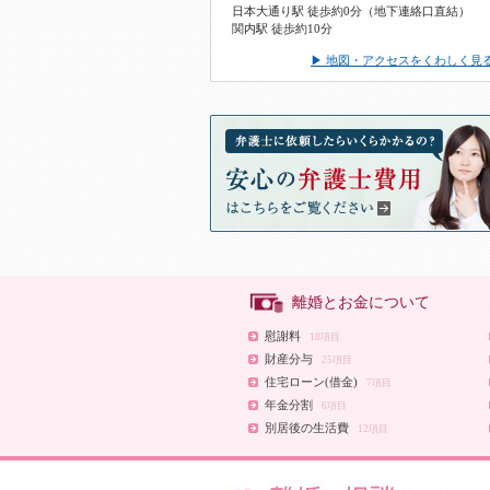
日本大通り駅 徒歩約0分（地下連絡口直結）
関内駅 徒歩約10分
▶ 地図・アクセスをくわしく見
離婚とお金について
慰謝料
18項目
財産分与
25項目
住宅ローン(借金)
7項目
年金分割
6項目
別居後の生活費
12項目