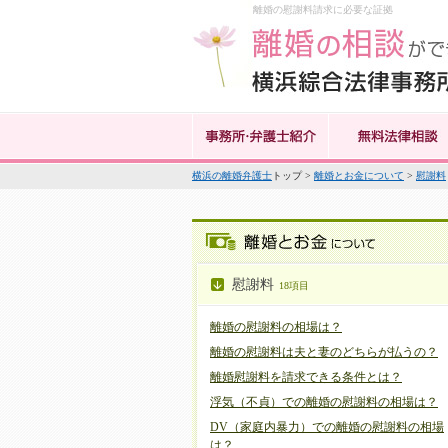
離婚の慰謝料請求に必要な証拠
横浜の離婚弁護士
トップ >
離婚とお金について
>
慰謝料
慰謝料
18項目
離婚の慰謝料の相場は？
離婚の慰謝料は夫と妻のどちらが払うの？
離婚慰謝料を請求できる条件とは？
浮気（不貞）での離婚の慰謝料の相場は？
DV（家庭内暴力）での離婚の慰謝料の相場
は？