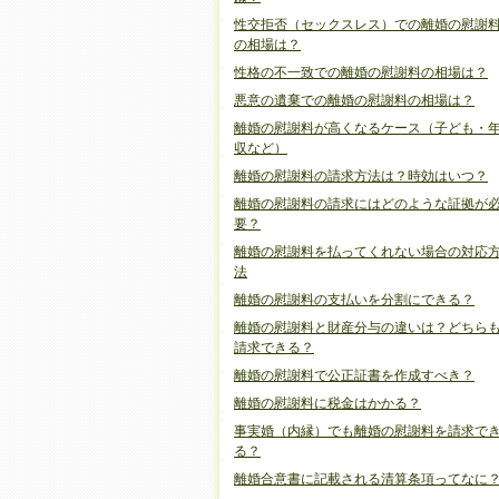
性交拒否（セックスレス）での離婚の慰謝
の相場は？
性格の不一致での離婚の慰謝料の相場は？
悪意の遺棄での離婚の慰謝料の相場は？
離婚の慰謝料が高くなるケース（子ども・
収など）
離婚の慰謝料の請求方法は？時効はいつ？
離婚の慰謝料の請求にはどのような証拠が
要？
離婚の慰謝料を払ってくれない場合の対応
法
離婚の慰謝料の支払いを分割にできる？
離婚の慰謝料と財産分与の違いは？どちら
請求できる？
離婚の慰謝料で公正証書を作成すべき？
離婚の慰謝料に税金はかかる？
事実婚（内縁）でも離婚の慰謝料を請求で
る？
離婚合意書に記載される清算条項ってなに