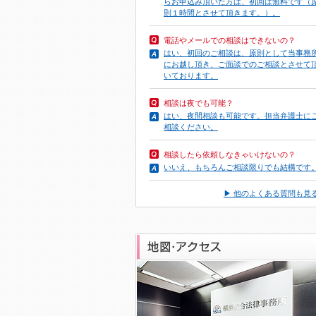
らお申込み頂いた方は、初回は無料です（
則１時間とさせて頂きます。）。
電話やメール
での相談はできないの？
はい、初回のご相談は、原則として当事務
にお越し頂き、ご面談でのご相談とさせて
いております。
相談は夜でも可能？
はい、夜間相談も可能です。担当弁護士に
相談ください。
相談したら依頼しなきゃいけないの？
いいえ、もちろんご相談限りでも結構です
▶ 他のよくある質問も見