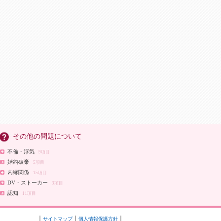
その他の問題について
不倫・浮気
9項目
婚約破棄
5項目
内縁関係
15項目
DV・ストーカー
3項目
認知
11項目
サイトマップ
個人情報保護方針