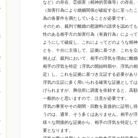
など）の存在、②損害（精神的苦痛等）の存在、
料
（加害行為により婚姻関係が破綻するに至ったこ
為の各要件を満たしていることが必要です。
そのため、裁判で離婚の慰謝料の請求を認めても
性のある相手方の加害行為（有責行為）によって
年
ようにして破綻し、これによってどのような精神
とを、十分に主張して、証拠に基づき、これを立
必
例えば、裁判において、相手の浮気を理由に離婚
相手の浮気を特定（浮気の開始時期や、浮気の相
方
定）し、これを証拠に基づき立証する必要があり
浮気の立証に多く用いられる確実な証拠としては
げられますが、興信所に調査を依頼すると、高額
も
一般的かと思いますので、注意が必要です。
浮気の事実やその期間・回数を直接的に証明し得
うのは、通常、そう多くはありません。相手が浮
き
様々な間接的な証拠から、相手の浮気を特定して
要となります。
？