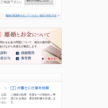
離婚の慰謝料を払ってくれない場合の対応方法
関わるお金の問題について、過去の裁判例
あげながら弁護士が解説します。
慰謝料
婚姻費用
財産分与
養育費
、お話
ご相談の結果、弁護士への依頼をご希
ル
での
望される場合、委任契約書を作成しま
ません
す。