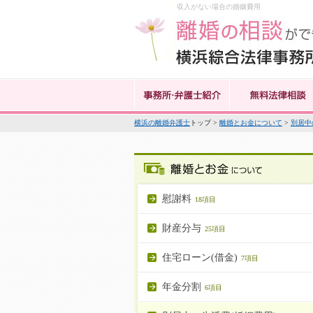
収入がない場合の婚姻費用
横浜の離婚弁護士
トップ >
離婚とお金について
>
別居中
慰謝料
18項目
財産分与
25項目
住宅ローン(借金)
7項目
年金分割
6項目