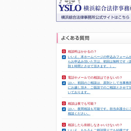
相談料はかかるの？
いいえ、本ホームページの申込みフォーム
らお申込み頂いた方は、初回は無料です（
則１時間とさせて頂きます。）。
電話やメール
での相談はできないの？
はい、初回のご相談は、原則として当事務
にお越し頂き、ご面談でのご相談とさせて
いております。
相談は夜でも可能？
はい、夜間相談も可能です。担当弁護士に
相談ください。
相談したら依頼しなきゃいけないの？
いいえ、もちろんご相談限りでも結構です