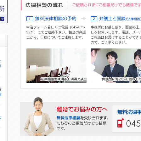
申込フォーム
若しくは電話（045-671-
事務所にお越し頂き、面談の上
9521）にてご連絡下さい。担当の弁護
しをお伺いします。電話、メー
士から、日程についてご連絡します。
ご相談はお受けすることができ
ので、ご了承ください。
か
原
所
頂
ご
。