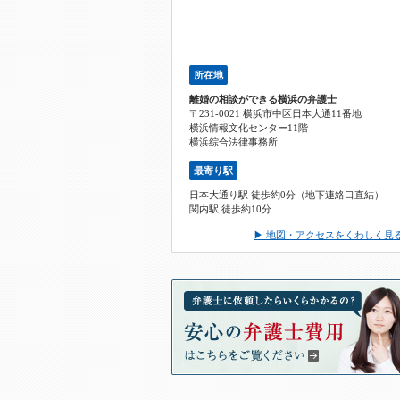
所在地
離婚の相談ができる横浜の弁護士
〒231-0021 横浜市中区日本大通11番地
横浜情報文化センター11階
横浜綜合法律事務所
最寄り駅
日本大通り駅 徒歩約0分（地下連絡口直結）
関内駅 徒歩約10分
▶ 地図・アクセスをくわしく見