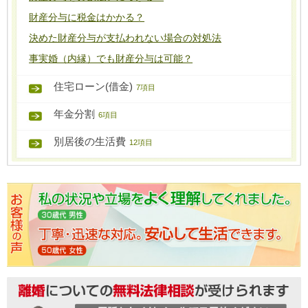
財産分与に税金はかかる？
決めた財産分与が支払われない場合の対処法
事実婚（内縁）でも財産分与は可能？
住宅ローン(借金)
7項目
年金分割
6項目
別居後の生活費
12項目