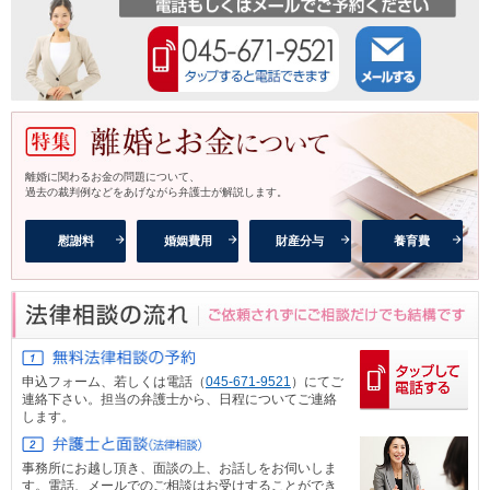
離婚に関わるお金の問題について、
過去の裁判例などをあげながら弁護士が解説します。
慰謝料
婚姻費用
財産分与
養育費
申込フォーム、
若しくは電話（
045-671-9521
）にてご
連絡下さい。担当の弁護士から、日程についてご連絡
します。
事務所にお越し頂き、面談の上、お話しをお伺いしま
す。電話、メール
でのご相談はお受けすることができ