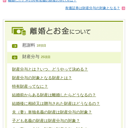
離婚したときの共有名義の財産の分け方は？
有価証券は財産分与の対象となる？
慰謝料
18項目
財産分与
25項目
財産分与とは？いつ、どうやって決める？
財産分与の対象となる財産とは？
特有財産ってなに？
結婚前からある財産は離婚したらどうなるの？
結婚後に相続又は贈与された財産はどうなるの？
夫（妻）単独名義の財産は財産分与の対象？
子ども名義の財産は財産分与の対象？