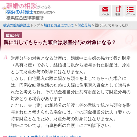
横浜の離婚弁護士
トップ >
離婚とお金について
>
財産分与
> 親に出してもらった頭金は財産分与の対象になる？
財産分与
親に出してもらった頭金は財産分与の対象になる？
財産分与の対象となる財産は、婚姻中に夫婦の協力で得た財産
（共有財産）であり、結婚後に親から贈与された財産は、原則
として財産分与の対象にはなりません。
しかし、自宅購入の際に親から頭金を出してもらった場合に
は、円満な結婚生活のために夫婦に住宅購入資金として贈与さ
れたと考えられ、その頭金相当分は共有財産として財産分与の
対象となる場合があります。
ただし、夫（妻）の相続分の前渡し等の意味で親から頭金を贈
与されたと考えられる場合には、その頭金相当分は夫（妻）の
特有財産となるため、財産分与の対象にはなりません。
詳細については、当事務所の弁護士にご相談下さい。