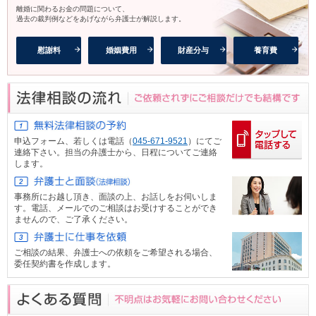
離婚に関わるお金の問題について、
過去の裁判例などをあげながら弁護士が解説します。
慰謝料
婚姻費用
財産分与
養育費
申込フォーム、
若しくは電話（
045-671-9521
）にてご
連絡下さい。担当の弁護士から、日程についてご連絡
します。
事務所にお越し頂き、面談の上、お話しをお伺いしま
す。電話、メール
でのご相談はお受けすることができ
ませんので、ご了承ください。
ご相談の結果、弁護士への依頼をご希望される場合、
委任契約書を作成します。