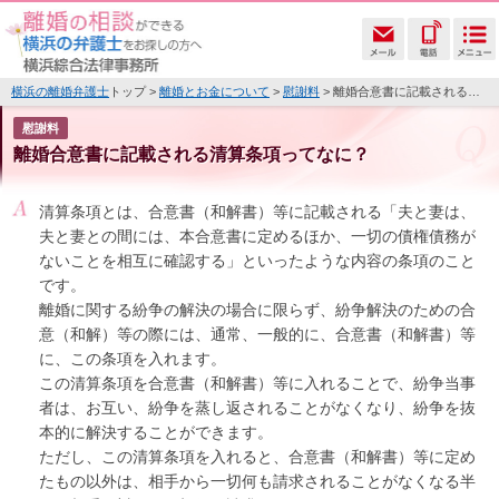
横浜の離婚弁護士
トップ >
離婚とお金について
>
慰謝料
> 離婚合意書に記載される清算条項ってなに？
慰謝料
離婚合意書に記載される清算条項ってなに？
清算条項とは、合意書（和解書）等に記載される「夫と妻は、
夫と妻との間には、本合意書に定めるほか、一切の債権債務が
ないことを相互に確認する」といったような内容の条項のこと
です。
離婚に関する紛争の解決の場合に限らず、紛争解決のための合
意（和解）等の際には、通常、一般的に、合意書（和解書）等
に、この条項を入れます。
この清算条項を合意書（和解書）等に入れることで、紛争当事
者は、お互い、紛争を蒸し返されることがなくなり、紛争を抜
本的に解決することができます。
ただし、この清算条項を入れると、合意書（和解書）等に定め
たもの以外は、相手から一切何も請求されることがなくなる半