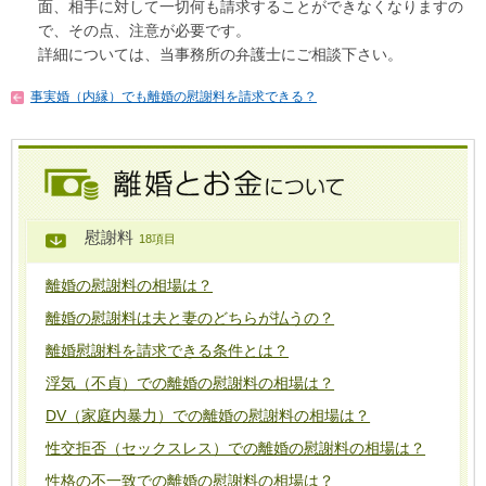
面、相手に対して一切何も請求することができなくなりますの
で、その点、注意が必要です。
詳細については、当事務所の弁護士にご相談下さい。
事実婚（内縁）でも離婚の慰謝料を請求できる？
慰謝料
18項目
離婚の慰謝料の相場は？
離婚の慰謝料は夫と妻のどちらが払うの？
離婚慰謝料を請求できる条件とは？
浮気（不貞）での離婚の慰謝料の相場は？
DV（家庭内暴力）での離婚の慰謝料の相場は？
性交拒否（セックスレス）での離婚の慰謝料の相場は？
性格の不一致での離婚の慰謝料の相場は？