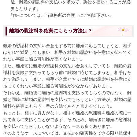
途、離婚の慰謝料の支払いを求めて、訴訟を提起することが必
要となります。
詳細については、当事務所の弁護士にご相談下さい。
離婚の慰謝料を確実にもらう方法は？
離婚の慰謝料の支払い合意をする前に離婚に応じてしまうと、相手
はそれで満足してしまい、相手が離婚の慰謝料を任意に支払ってく
れない事態に陥る可能性が高くなります。
また、離婚前に離婚の慰謝料の支払い合意をしていても、離婚の慰
謝料を実際に支払ってもらう前に離婚に応じてしまうと、相手はそ
れで満足してしまい、相手が合意どおりに離婚の慰謝料を任意に支
払ってくれない事態に陥る可能性が少なからずあります。
それゆえ、離婚後に離婚の慰謝料を支払ってもらうのではなく、離
婚と同時に離婚の慰謝料を支払ってもらうという方法が、離婚の慰
謝料を確実にもらう一番の方法であると言えるでしょう。
もっとも、相手に資力がなく、相手が離婚の慰謝料を離婚の際に一
括で直ちに支払うことができず、そのため、離婚後に離婚の慰謝料
を支払ってもらうしかないようなケースも多くあります。
そのようなケースにおいては、支払いの確実性をできる限り担保す