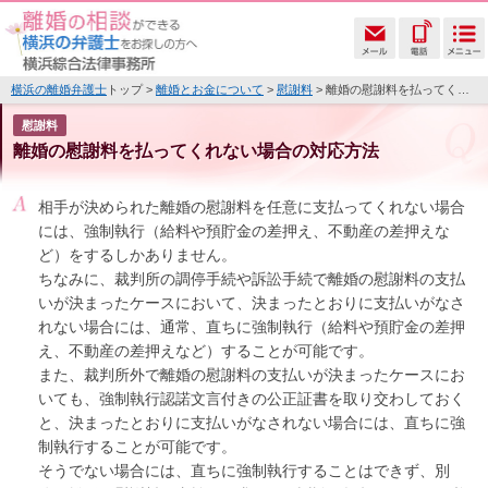
横浜の離婚弁護士
トップ >
離婚とお金について
>
慰謝料
> 離婚の慰謝料を払ってくれない場合の対応方法
慰謝料
離婚の慰謝料を払ってくれない場合の対応方法
相手が決められた離婚の慰謝料を任意に支払ってくれない場合
には、強制執行（給料や預貯金の差押え、不動産の差押えな
ど）をするしかありません。
ちなみに、裁判所の調停手続や訴訟手続で離婚の慰謝料の支払
いが決まったケースにおいて、決まったとおりに支払いがなさ
れない場合には、通常、直ちに強制執行（給料や預貯金の差押
え、不動産の差押えなど）することが可能です。
また、裁判所外で離婚の慰謝料の支払いが決まったケースにお
いても、強制執行認諾文言付きの公正証書を取り交わしておく
と、決まったとおりに支払いがなされない場合には、直ちに強
制執行することが可能です。
そうでない場合には、直ちに強制執行することはできず、別