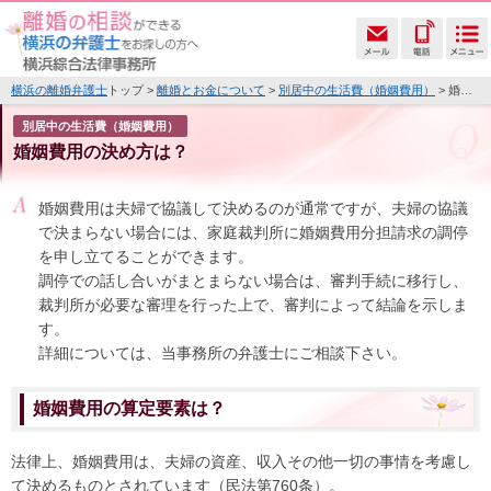
横浜の離婚弁護士
トップ >
離婚とお金について
>
別居中の生活費（婚姻費用）
> 婚姻費用の決め方は？
別居中の生活費（婚姻費用）
婚姻費用の決め方は？
婚姻費用は夫婦で協議して決めるのが通常ですが、夫婦の協議
で決まらない場合には、家庭裁判所に婚姻費用分担請求の調停
を申し立てることができます。
調停での話し合いがまとまらない場合は、審判手続に移行し、
裁判所が必要な審理を行った上で、審判によって結論を示しま
す。
詳細については、当事務所の弁護士にご相談下さい。
婚姻費用の算定要素は？
法律上、婚姻費用は、夫婦の資産、収入その他一切の事情を考慮し
て決めるものとされています（民法第760条）。