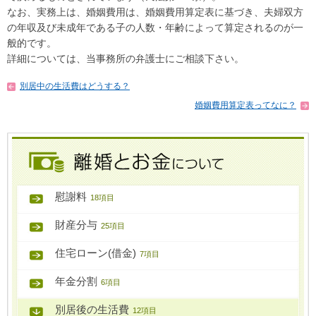
なお、実務上は、婚姻費用は、婚姻費用算定表に基づき、夫婦双方
の年収及び未成年である子の人数・年齢によって算定されるのが一
般的です。
詳細については、当事務所の弁護士にご相談下さい。
別居中の生活費はどうする？
婚姻費用算定表ってなに？
慰謝料
18項目
財産分与
25項目
住宅ローン(借金)
7項目
年金分割
6項目
別居後の生活費
12項目