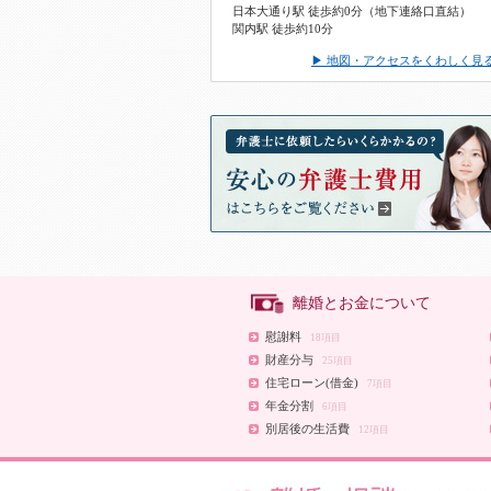
日本大通り駅 徒歩約0分（地下連絡口直結）
関内駅 徒歩約10分
▶ 地図・アクセスをくわしく見
離婚とお金について
慰謝料
18項目
財産分与
25項目
住宅ローン(借金)
7項目
年金分割
6項目
別居後の生活費
12項目