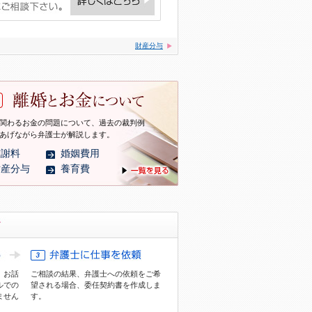
財産分与
関わるお金の問題について、過去の裁判例
あげながら弁護士が解説します。
慰謝料
婚姻費用
財産分与
養育費
、お話
ご相談の結果、弁護士への依頼をご希
ル
での
望される場合、委任契約書を作成しま
ません
す。