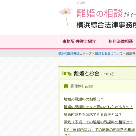
慰謝料
横浜の離婚弁護士
トップ >
離婚とお金について
> 慰謝料
慰謝料
18項目
離婚の慰謝料の相場は？
離婚の慰謝料は夫と妻のどちらが払うの？
離婚慰謝料を請求できる条件とは？
浮気（不貞）での離婚の慰謝料の相場は？
DV（家庭内暴力）での離婚の慰謝料の相場
は？