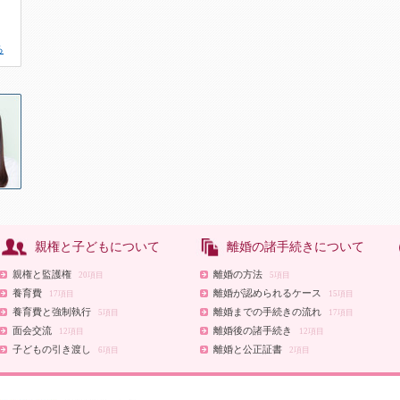
る
親権と子どもについて
離婚の諸手続きについて
親権と監護権
離婚の方法
20項目
5項目
養育費
離婚が認められるケース
17項目
15項目
養育費と強制執行
離婚までの手続きの流れ
5項目
17項目
面会交流
離婚後の諸手続き
12項目
12項目
子どもの引き渡し
離婚と公正証書
6項目
2項目