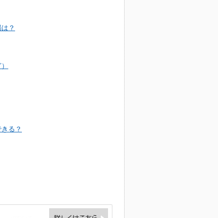
場は？
ど）
できる？