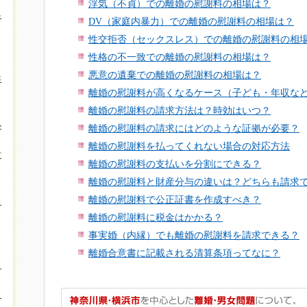
浮気（不貞）での離婚の慰謝料の相場は？
料
DV（家庭内暴力）での離婚の慰謝料の相場は？
性交拒否（セックスレス）での離婚の慰謝料の相
性格の不一致での離婚の慰謝料の相場は？
悪意の遺棄での離婚の慰謝料の相場は？
年
離婚の慰謝料が高くなるケース（子ども・年収な
離婚の慰謝料の請求方法は？時効はいつ？
必
離婚の慰謝料の請求にはどのような証拠が必要？
離婚の慰謝料を払ってくれない場合の対応方法
方
離婚の慰謝料の支払いを分割にできる？
離婚の慰謝料と財産分与の違いは？どちらも請求
離婚の慰謝料で公正証書を作成すべき？
も
離婚の慰謝料に税金はかかる？
事実婚（内縁）でも離婚の慰謝料を請求できる？
離婚合意書に記載される清算条項ってなに？
き
？