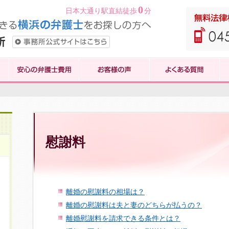
0
日本大通り駅直結徒歩
分
慰謝料
離婚の慰謝料の相場は？
離婚の慰謝料は夫と妻のどちらが払うの？
離婚慰謝料を請求できる条件とは？