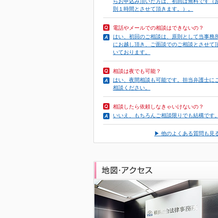
らお申込み頂いた方は、初回は無料です（
則１時間とさせて頂きます。）。
電話やメール
での相談はできないの？
はい、初回のご相談は、原則として当事務
にお越し頂き、ご面談でのご相談とさせて
いております。
相談は夜でも可能？
はい、夜間相談も可能です。担当弁護士に
相談ください。
相談したら依頼しなきゃいけないの？
いいえ、もちろんご相談限りでも結構です
▶ 他のよくある質問も見