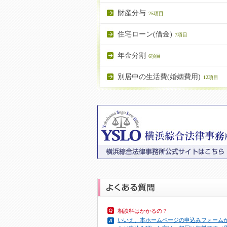
財産分与
25項目
住宅ローン(借金)
7項目
年金分割
6項目
別居中の生活費(婚姻費用)
12項目
相談料はかかるの？
いいえ、本ホームページの申込みフォーム