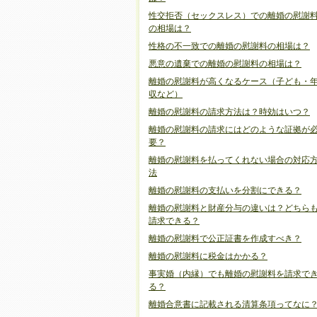
性交拒否（セックスレス）での離婚の慰謝
の相場は？
性格の不一致での離婚の慰謝料の相場は？
悪意の遺棄での離婚の慰謝料の相場は？
離婚の慰謝料が高くなるケース（子ども・
収など）
離婚の慰謝料の請求方法は？時効はいつ？
離婚の慰謝料の請求にはどのような証拠が
要？
離婚の慰謝料を払ってくれない場合の対応
法
離婚の慰謝料の支払いを分割にできる？
離婚の慰謝料と財産分与の違いは？どちら
請求できる？
離婚の慰謝料で公正証書を作成すべき？
離婚の慰謝料に税金はかかる？
事実婚（内縁）でも離婚の慰謝料を請求で
る？
離婚合意書に記載される清算条項ってなに