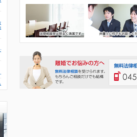
原
所
頂
ご
。
る