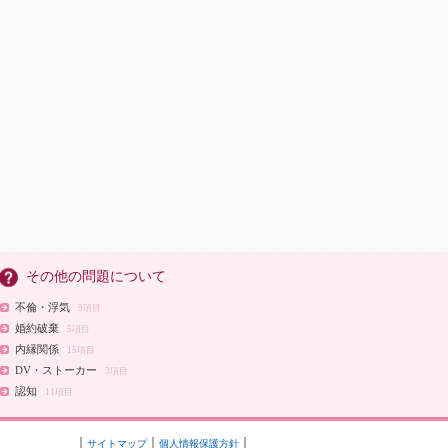
その他の問題について
不倫・浮気
9項目
婚約破棄
5項目
内縁関係
15項目
DV・ストーカー
3項目
認知
11項目
サイトマップ
個人情報保護方針