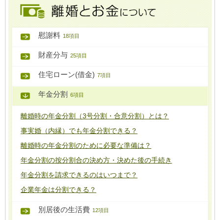
慰謝料
18項目
財産分与
25項目
住宅ローン(借金)
7項目
年金分割
6項目
離婚時の年金分割（3号分割・合意分割）とは？
事実婚（内縁）でも年金分割できる？
離婚時の年金分割のために必要な準備は？
年金分割の按分割合の決め方・決めた後の手続き
年金分割を請求できるのはいつまで？
企業年金は分割できる？
別居後の生活費
12項目