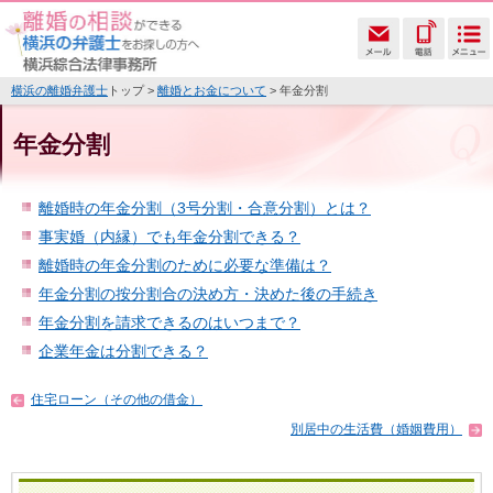
横浜の離婚弁護士
トップ >
離婚とお金について
> 年金分割
年金分割
離婚時の年金分割（3号分割・合意分割）とは？
事実婚（内縁）でも年金分割できる？
離婚時の年金分割のために必要な準備は？
年金分割の按分割合の決め方・決めた後の手続き
年金分割を請求できるのはいつまで？
企業年金は分割できる？
住宅ローン（その他の借金）
別居中の生活費（婚姻費用）