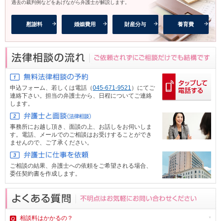
過去の裁判例などをあげながら弁護士が解説します。
慰謝料
婚姻費用
財産分与
養育費
申込フォーム、
若しくは電話（
045-671-9521
）にてご
連絡下さい。担当の弁護士から、日程についてご連絡
します。
事務所にお越し頂き、面談の上、お話しをお伺いしま
す。電話、メール
でのご相談はお受けすることができ
ませんので、ご了承ください。
ご相談の結果、弁護士への依頼をご希望される場合、
委任契約書を作成します。
相談料はかかるの？