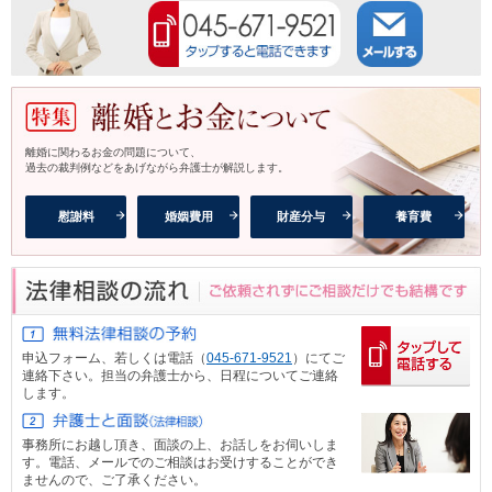
離婚に関わるお金の問題について、
過去の裁判例などをあげながら弁護士が解説します。
慰謝料
婚姻費用
財産分与
養育費
申込フォーム、
若しくは電話（
045-671-9521
）にてご
連絡下さい。担当の弁護士から、日程についてご連絡
します。
事務所にお越し頂き、面談の上、お話しをお伺いしま
す。電話、メール
でのご相談はお受けすることができ
ませんので、ご了承ください。