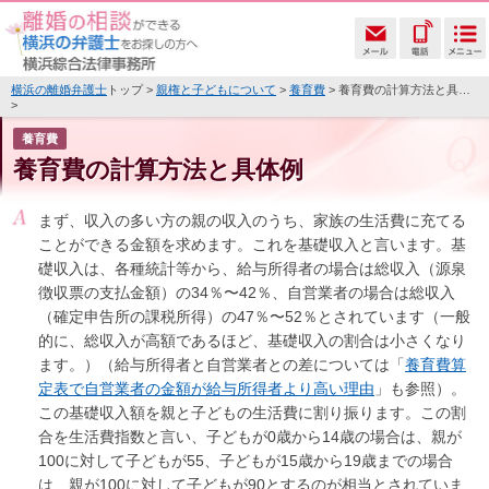
横浜の離婚弁護士
トップ >
親権と子どもについて
>
養育費
> 養育費の計算方法と具体例
>
養育費
養育費の計算方法と具体例
まず、収入の多い方の親の収入のうち、家族の生活費に充てる
ことができる金額を求めます。これを基礎収入と言います。基
礎収入は、各種統計等から、給与所得者の場合は総収入（源泉
徴収票の支払金額）の34％〜42％、自営業者の場合は総収入
（確定申告所の課税所得）の47％〜52％とされています（一般
的に、総収入が高額であるほど、基礎収入の割合は小さくなり
ます。）（給与所得者と自営業者との差については「
養育費算
定表で自営業者の金額が給与所得者より高い理由
」も参照）。
この基礎収入額を親と子どもの生活費に割り振ります。この割
合を生活費指数と言い、子どもが0歳から14歳の場合は、親が
100に対して子どもが55、子どもが15歳から19歳までの場合
は、親が100に対して子どもが90とするのが相当とされていま