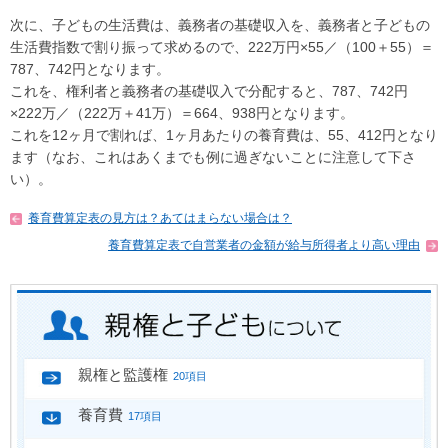
次に、子どもの生活費は、義務者の基礎収入を、義務者と子どもの
生活費指数で割り振って求めるので、222万円×55／（100＋55）＝
787、742円となります。
これを、権利者と義務者の基礎収入で分配すると、787、742円
×222万／（222万＋41万）＝664、938円となります。
これを12ヶ月で割れば、1ヶ月あたりの養育費は、55、412円となり
ます（なお、これはあくまでも例に過ぎないことに注意して下さ
い）。
養育費算定表の見方は？あてはまらない場合は？
養育費算定表で自営業者の金額が給与所得者より高い理由
親権と監護権
20項目
養育費
17項目