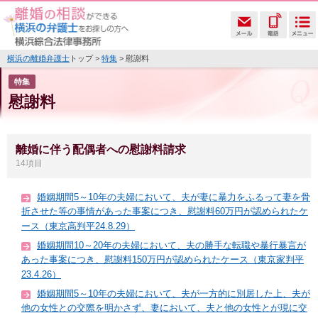
横浜の離婚弁護士
トップ >
特集
> 慰謝料
特集
慰謝料
離婚に伴う配偶者への慰謝料請求
14項目
婚姻期間5～10年の夫婦において、夫が妻に暴力をふるって妻を骨
折させた等の事情があった事案につき、慰謝料60万円が認められたケ
ース（東京高判平24.8.29）
婚姻期間10～20年の夫婦において、夫の勝手な転職や暴行暴言が
あった事案につき、慰謝料150万円が認められたケース（東京家判平
23.4.26）
婚姻期間5～10年の夫婦において、夫が一方的に別居した上、夫が
他の女性との交際を明かさず、妻において、夫と他の女性とが現に交