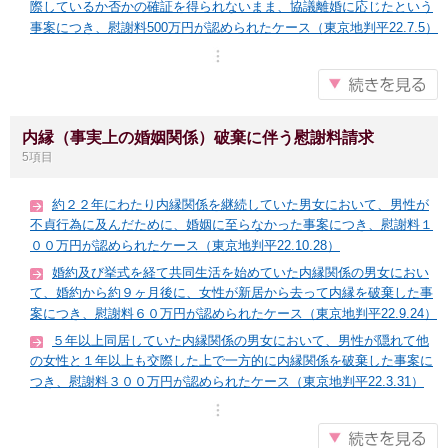
際しているか否かの確証を得られないまま、協議離婚に応じたという
事案につき、慰謝料500万円が認められたケース（東京地判平22.7.5）
内縁（事実上の婚姻関係）破棄に伴う慰謝料請求
5項目
約２２年にわたり内縁関係を継続していた男女において、男性が
不貞行為に及んだために、婚姻に至らなかった事案につき、慰謝料１
００万円が認められたケース（東京地判平22.10.28）
婚約及び挙式を経て共同生活を始めていた内縁関係の男女におい
て、婚約から約９ヶ月後に、女性が新居から去って内縁を破棄した事
案につき、慰謝料６０万円が認められたケース（東京地判平22.9.24）
５年以上同居していた内縁関係の男女において、男性が隠れて他
の女性と１年以上も交際した上で一方的に内縁関係を破棄した事案に
つき、慰謝料３００万円が認められたケース（東京地判平22.3.31）