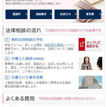
離婚に関わるお金の問題について、
過去の裁判例などをあげながら弁護士が解説します。
慰謝料
婚姻費用
財産分与
養育費
申込フォーム、
若しくは電話（
045-671-9521
）にてご
連絡下さい。担当の弁護士から、日程についてご連絡
します。
事務所にお越し頂き、面談の上、お話しをお伺いしま
す。電話、メール
でのご相談はお受けすることができ
ませんので、ご了承ください。
ご相談の結果、弁護士への依頼をご希望される場合、
委任契約書を作成します。