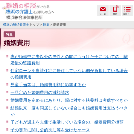
横浜の離婚弁護士
トップ >
特集
> 婚姻費用
特集
婚姻費用
妻が婚姻中に夫以外の男性との間にもうけた子についての、離
婚後の監護費用
住宅ローンを当該住宅に居住していない側が負担している場合
の婚姻費用
児童手当等は、婚姻費用額に影響するか
一旦定めた婚姻費用の減額請求
婚姻費用を定めるにあたり、親に対する扶養料は考慮すべきか
結婚以来一度も同居していない場合にも婚姻費用は支払うべき
か
子どもが週末を夫側で生活している場合の、婚姻費用分担額
子の養育に関し公的扶助等を受けたケース