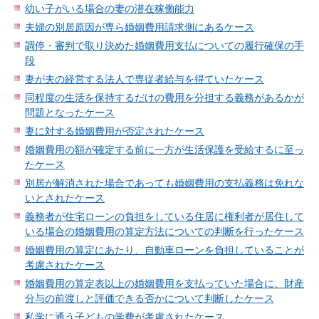
幼い子がいる場合の妻の潜在稼働能力
夫婦の別居原因が専ら婚姻費用請求側にあるケース
調停・審判で取り決めた婚姻費用支払についての履行確保の手
段
妻が夫の経営する法人で専従者給与を得ていたケース
同程度の生活を保持するだけの費用を分担する義務があるかが
問題となったケース
妻に対する婚姻費用が否定されたケース
婚姻費用の額が確定する前に一方が生活保護を受給するに至っ
たケース
別居が解消された場合であっても婚姻費用の支払義務は免れな
いとされたケース
義務者が住宅ローンの負担をしている住居に権利者が居住して
いる場合の婚姻費用の算定方法についての判断を行ったケース
婚姻費用の算定にあたり、自動車ローンを負担していることが
考慮されたケース
婚姻費用の算定表以上の婚姻費用を支払っていた場合に、財産
分与の前渡しと評価できる否かについて判断したケース
私学に通う子どもの学費が考慮されたケース