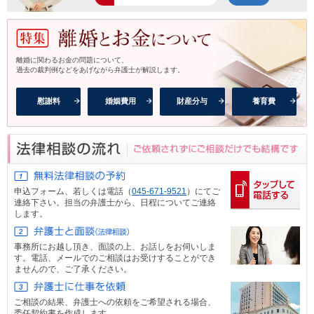
離婚に関わるお金の問題について、
過去の裁判例などをあげながら弁護士が解説します。
慰謝料
婚姻費用
財産分与
養育費
申込フォーム、
若しくは電話（
045-671-9521
）にてご
連絡下さい。担当の弁護士から、日程についてご連絡
します。
事務所にお越し頂き、面談の上、お話しをお伺いしま
す。電話、メール
でのご相談はお受けすることができ
ませんので、ご了承ください。
ご相談の結果、弁護士への依頼をご希望される場合、
委任契約書を作成します。