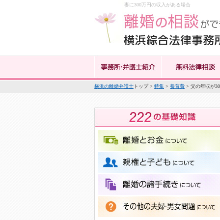
妻に300万円の収入がある場合
横浜の離婚弁護士
トップ >
特集
>
養育費
> 父の年収が