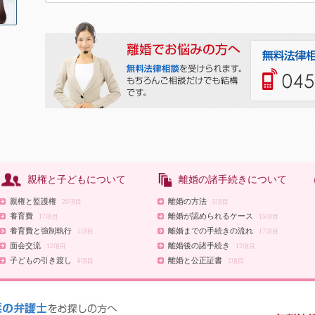
親権と子どもについて
離婚の諸手続きについて
親権と監護権
離婚の方法
20項目
5項目
養育費
離婚が認められるケース
17項目
15項目
養育費と強制執行
離婚までの手続きの流れ
5項目
17項目
面会交流
離婚後の諸手続き
12項目
12項目
子どもの引き渡し
離婚と公正証書
6項目
2項目