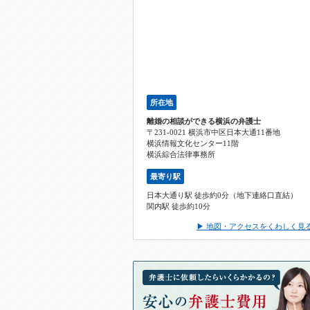
所在地
離婚の相談ができる横浜の弁護士
〒231-0021 横浜市中区日本大通11番地
横浜情報文化センター11階
横浜綜合法律事務所
最寄り駅
日本大通り駅 徒歩約0分（地下連絡口直結）
関内駅 徒歩約10分
▶ 地図・アクセスをくわしく見