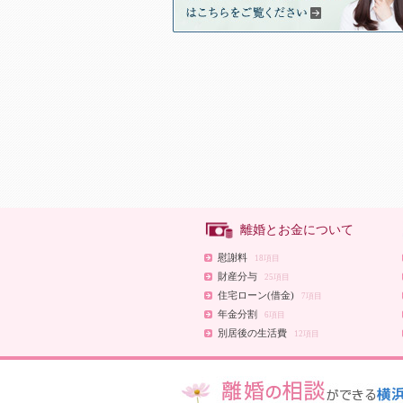
離婚とお金について
慰謝料
18項目
財産分与
25項目
住宅ローン(借金)
7項目
年金分割
6項目
別居後の生活費
12項目