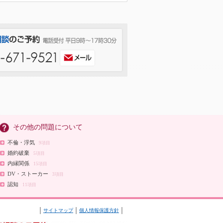
その他の問題について
不倫・浮気
9項目
婚約破棄
5項目
内縁関係
15項目
DV・ストーカー
3項目
認知
11項目
サイトマップ
個人情報保護方針