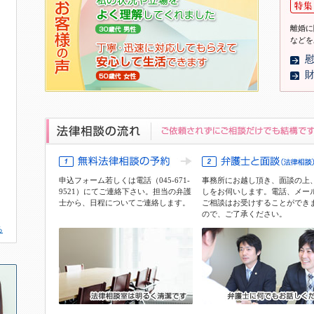
離婚に
などを
申込フォーム
若しくは電話（045-671-
事務所にお越し頂き、面談の上
9521）にてご連絡下さい。担当の弁護
しをお伺いします。電話、メー
士から、日程についてご連絡します。
ご相談はお受けすることができ
ので、ご了承ください。
る