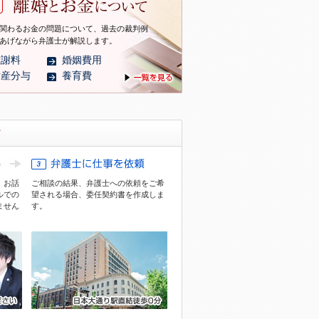
関わるお金の問題について、過去の裁判例
あげながら弁護士が解説します。
慰謝料
婚姻費用
財産分与
養育費
、お話
ご相談の結果、弁護士への依頼をご希
ル
での
望される場合、委任契約書を作成しま
ません
す。