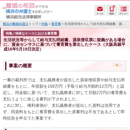
横浜の離婚弁護士
トップ >
特集
>
養育費
> 生活状況等からして給与支払明細書、源泉徴収票に疑義がある場合に、賃金センサスに基づいて養育費を算出したケース（大阪高裁平成16年5月19日決定）
特集／特殊なケースにおける養育費
生活状況等からして給与支払明細書、源泉徴収票に疑義がある場合
に、賃金センサスに基づいて養育費を算出したケース（大阪高裁平
成16年5月19日決定）
事案の概要
一審の裁判所では、支払義務者が提出した源泉徴収票や給与支払明
細書をもとに、年収額を158万円（手取り給与月額約12万円）と認
定し、同金額に基づいて、支払義務者に対して月額2万円の養育費を
支払うように命じる審判が下されました。
これに対し、権利者側が、支払義務者が提出した資料は信用でき
ず、同資料をもとに養育費を算出した原審判は不当であるとして即
時抗告を申立てた事案です。