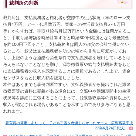
裁判所の判断
裁判所は、支払義務者と権利者が交際中の生活状況（車のローン支
払月4万円、デート代月数万円、実家への生活費支払月5～8万円
等）からすれば、手取り給与月12万円という金額には疑問があるこ
と、手取り給与額を時給計算すると時給600円程度となり最低賃金
を約100円下回ること、支払義務者は同人の叔父の会社で働いてい
るところ、叔父は支払義務者を幼少の頃から非常に可愛がってお
り、上記のような過酷な労働条件で支払義務者を雇用しているとは
考えられないことなどを挙げ、源泉徴収票や給与支払明細書をもと
に支払義務者の収入を認定することは困難であるとした上で、賃金
センサスをもとに収入額を認定しました。
本件はあくまでも事例判断ですが、支払義務者から提出された源泉
徴収票等の資料に疑義がある場合には、交際中や婚姻期間中の生活
状況等を詳細に主張することによって、源泉徴収票等の資料以上の
収入が認定される場合があることを示すものであり参考になると思
われます。
養育費の算定にあたって、子ども手当を考慮しなかったケース（広島高裁平成
22年6月24日判決）