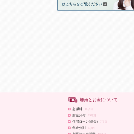
離婚とお金について
慰謝料
18項目
財産分与
25項目
住宅ローン(借金)
7項目
年金分割
6項目