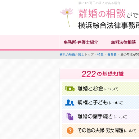
妻に120万円の収入がある場合
横浜の離婚弁護士
トップ >
特集
>
養育費
> 父の年収が