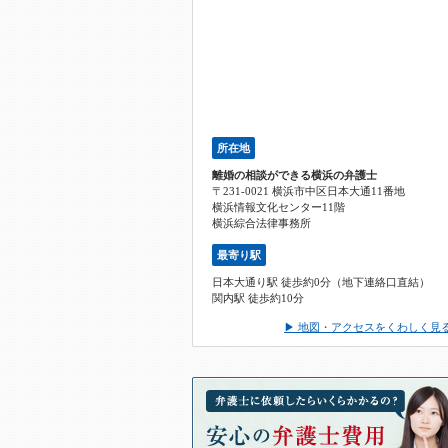
所在地
離婚の相談ができる横浜の弁護士
〒231-0021 横浜市中区日本大通11番地
横浜情報文化センター11階
横浜綜合法律事務所
最寄り駅
日本大通り駅 徒歩約0分（地下連絡口直結）
関内駅 徒歩約10分
▶ 地図・アクセスをくわしく見