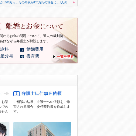
父の年収が1000万円、母の年収が120万円の場合に、1人の子どもが母と同居するケース
関わるお金の問題について、過去の裁判例
あげながら弁護士が解説します。
慰謝料
婚姻費用
財産分与
養育費
、お話
ご相談の結果、弁護士への依頼をご希
ル
での
望される場合、委任契約書を作成しま
ません
す。