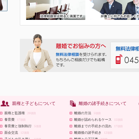
親権と子どもについて
離婚の諸手続きについて
親権と監護権
離婚の方法
20項目
5項目
養育費
離婚が認められるケース
17項目
15項目
養育費と強制執行
離婚までの手続きの流れ
5項目
17項目
面会交流
離婚後の諸手続き
12項目
12項目