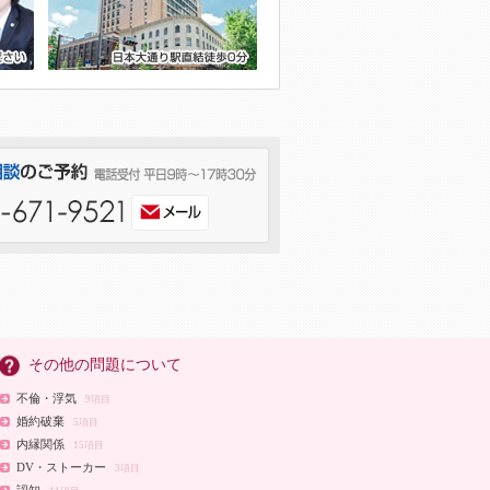
その他の問題について
不倫・浮気
9項目
婚約破棄
5項目
内縁関係
15項目
DV・ストーカー
3項目