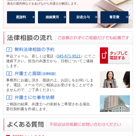
過去の裁判例などをあげながら弁護士が解説します。
慰謝料
婚姻費用
財産分与
養育費
申込フォーム、
若しくは電話（
045-671-9521
）にてご
連絡下さい。担当の弁護士から、日程についてご連絡
します。
事務所にお越し頂き、面談の上、お話しをお伺いしま
す。電話、メール
でのご相談はお受けすることができ
ませんので、ご了承ください。
ご相談の結果、弁護士への依頼をご希望される場合、
委任契約書を作成します。