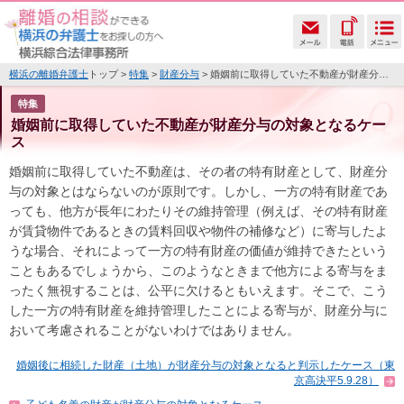
横浜の離婚弁護士
トップ >
特集
>
財産分与
> 婚姻前に取得していた不動産が財産分与の対象となるケース
特集
婚姻前に取得していた不動産が財産分与の対象となるケー
ス
婚姻前に取得していた不動産は、その者の特有財産として、財産分
与の対象とはならないのが原則です。しかし、一方の特有財産であ
っても、他方が長年にわたりその維持管理（例えば、その特有財産
が賃貸物件であるときの賃料回収や物件の補修など）に寄与したよ
うな場合、それによって一方の特有財産の価値が維持できたという
こともあるでしょうから、このようなときまで他方による寄与をま
ったく無視することは、公平に欠けるともいえます。そこで、こう
した一方の特有財産を維持管理したことによる寄与が、財産分与に
おいて考慮されることがないわけではありません。
婚姻後に相続した財産（土地）が財産分与の対象となると判示したケース（東
京高決平5.9.28）